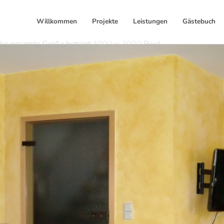
Willkommen
Projekte
Leistungen
Gästebuch
ie gesamte Größe beträgt
4000 × 3000
Pixel
Telefon: 0911/790 31 37
Mobil: 0179 200 82 87
E-mail: info@schenk-dir-farbe.de